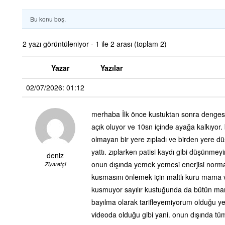
Bu konu boş.
2 yazı görüntüleniyor - 1 ile 2 arası (toplam 2)
Yazar
Yazılar
02/07/2026: 01:12
merhaba İlk önce kustuktan sonra dengesizl
açık oluyor ve 10sn içinde ayağa kalkıyor
olmayan bir yere zıpladı ve birden yere dü
yattı. zıplarken patisi kaydı gibi düşünmey
deniz
onun dışında yemek yemesi enerjisi normal
Ziyaretçi
kusmasını önlemek için maltlı kuru mama ve
kusmuyor sayılır kustuğunda da bütün mama
bayılma olarak tarifleyemiyorum olduğu y
videoda olduğu gibi yani. onun dışında tü