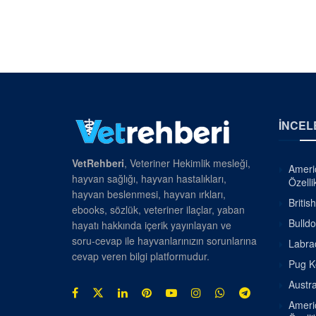
İNCEL
VetRehberi
, Veteriner Hekimlik mesleği,
Americ
hayvan sağlığı, hayvan hastalıkları,
Özellik
hayvan beslenmesi, hayvan ırkları,
Britis
ebooks, sözlük, veteriner ilaçlar, yaban
Bulldo
hayatı hakkında içerik yayınlayan ve
soru-cevap ile hayvanlarınızın sorunlarına
Labrad
cevap veren bilgi platformudur.
Pug Kö
Austra
Americ