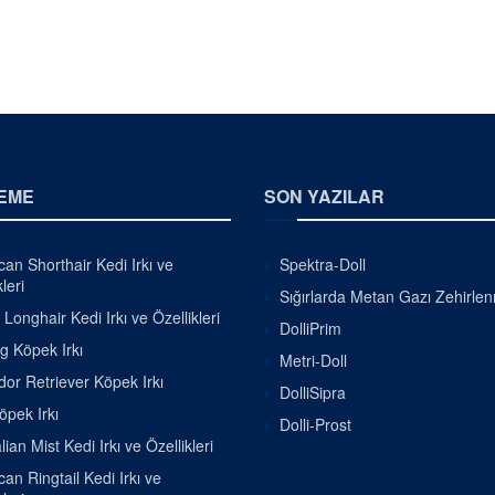
EME
SON YAZILAR
an Shorthair Kedi Irkı ve
Spektra-Doll
leri
Sığırlarda Metan Gazı Zehirle
h Longhair Kedi Irkı ve Özellikleri
DolliPrim
g Köpek Irkı
Metri-Doll
or Retriever Köpek Irkı
DolliSipra
pek Irkı
Dolli-Prost
lian Mist Kedi Irkı ve Özellikleri
an Ringtail Kedi Irkı ve