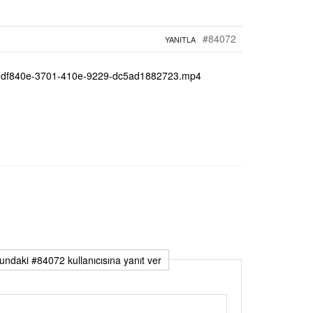
#84072
YANITLA
09df840e-3701-410e-9229-dc5ad1882723.mp4
ndaki #84072 kullanıcısına yanıt ver