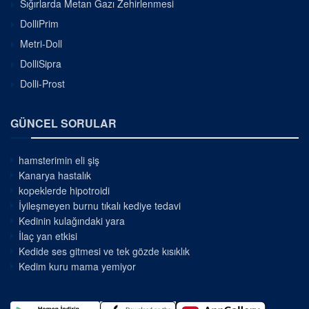
Sığırlarda Metan Gazı Zehirlenmesi
DolliPrim
Metri-Doll
DolliSipra
Dolli-Prost
GÜNCEL SORULAR
hamsterimin eli şiş
Kanarya hastalık
kopeklerde hipotroidi
İyileşmeyen burnu tıkalı kediye tedavi
Kedinin kulağındaki yara
İlaç yan etkisi
Kedide ses gitmesi ve tek gözde kısıklık
Kedim kuru mama yemiyor