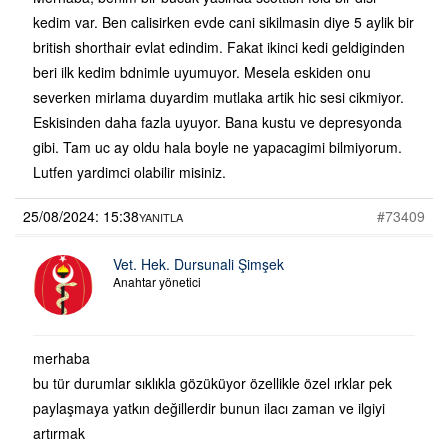
kedim var. Ben calisirken evde cani sikilmasin diye 5 aylik bir
british shorthair evlat edindim. Fakat ikinci kedi geldiginden
beri ilk kedim bdnimle uyumuyor. Mesela eskiden onu
severken mirlama duyardim mutlaka artik hic sesi cikmiyor.
Eskisinden daha fazla uyuyor. Bana kustu ve depresyonda
gibi. Tam uc ay oldu hala boyle ne yapacagimi bilmiyorum.
Lutfen yardimci olabilir misiniz.
25/08/2024: 15:38
#73409
YANITLA
Vet. Hek. Dursunali Şimşek
Anahtar yönetici
merhaba
bu tür durumlar sıklıkla gözüküyor özellikle özel ırklar pek
paylaşmaya yatkın değillerdir bunun ilacı zaman ve ilgiyi
artırmak