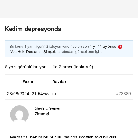
Kedim depresyonda
Bu konu 1 yanıt içerir, 2 izleyen vardır ve en son
1 yıl 11 ay önce
Vet. Hek. Dursunali Şimşek
tarafından güncellenmiştir.
2 yazı görüntüleniyor - 1 ile 2 arası (toplam 2)
Yazar
Yazılar
23/08/2024: 21:54
#73389
YANITLA
Sevinc Yener
Ziyaretçi
Merhaba, benim bir bucuk yasinda scottish fold bir disi