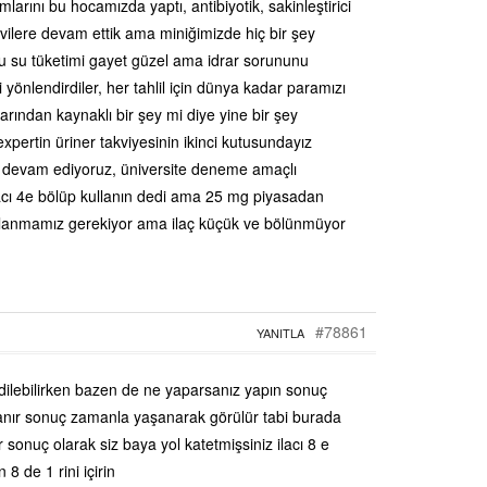
mlarını bu hocamızda yaptı, antibiyotik, sakinleştirici
vilere devam ettik ama miniğimizde hiç bir şey
u su tüketimi gayet güzel ama idrar sorununu
yönlendirdiler, her tahlil için dünya kadar paramızı
slarından kaynaklı bir şey mi diye yine bir şey
xpertin üriner takviyesinin ikinci kutusundayız
 devam ediyoruz, üniversite deneme amaçlı
lacı 4e bölüp kullanın dedi ama 25 mg piyasadan
llanmamız gerekiyor ama ilaç küçük ve bölünmüyor
#78861
YANITLA
ilebilirken bazen de ne yaparsanız yapın sonuç
lanır sonuç zamanla yaşanarak görülür tabi burada
 sonuç olarak siz baya yol katetmişsiniz ilacı 8 e
8 de 1 rini içirin