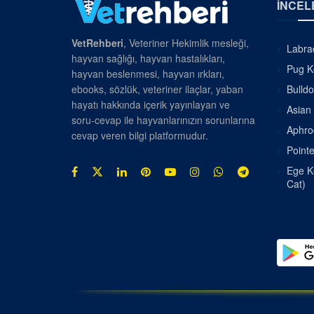
İNCEL
VetRehberi
, Veteriner Hekimlik mesleği,
Labrad
hayvan sağlığı, hayvan hastalıkları,
Pug Kö
hayvan beslenmesi, hayvan ırkları,
ebooks, sözlük, veteriner ilaçlar, yaban
Bulldo
hayatı hakkında içerik yayınlayan ve
Asian 
soru-cevap ile hayvanlarınızın sorunlarına
Aphrod
cevap veren bilgi platformudur.
Pointe
Ege Ke
Cat)