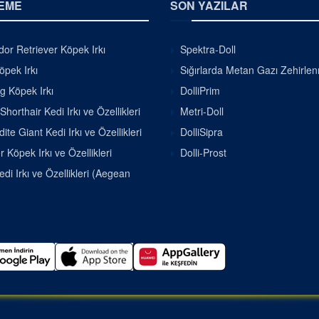
EME
SON YAZILAR
or Retriever Köpek Irkı
Spektra-Doll
pek Irkı
Sığırlarda Metan Gazı Zehirle
g Köpek Irkı
DolliPrim
Shorthair Kedi Irkı ve Özellikleri
Metri-Doll
ite Giant Kedi Irkı ve Özellikleri
DolliSipra
r Köpek Irkı ve Özellikleri
Dolli-Prost
di Irkı ve Özellikleri (Aegean