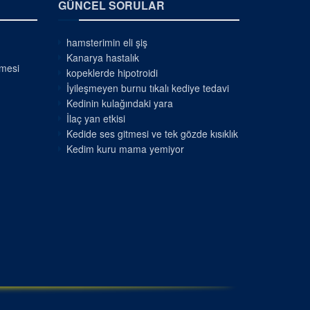
GÜNCEL SORULAR
hamsterimin eli şiş
Kanarya hastalık
nmesi
kopeklerde hipotroidi
İyileşmeyen burnu tıkalı kediye tedavi
Kedinin kulağındaki yara
İlaç yan etkisi
Kedide ses gitmesi ve tek gözde kısıklık
Kedim kuru mama yemiyor