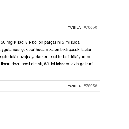
#78868
YANITLA
50 mglık ilacı 8’e böl bir parçasını 5 ml suda
 uygulaması çok zor hocam zaten bıktı çocuk ilaçtan
çetedeki dozajı ayarlarken ecel terleri döküyorum
acın dozu nasıl olmalı, 8/1 ini içirsem fazla gelir mi
#78958
YANITLA