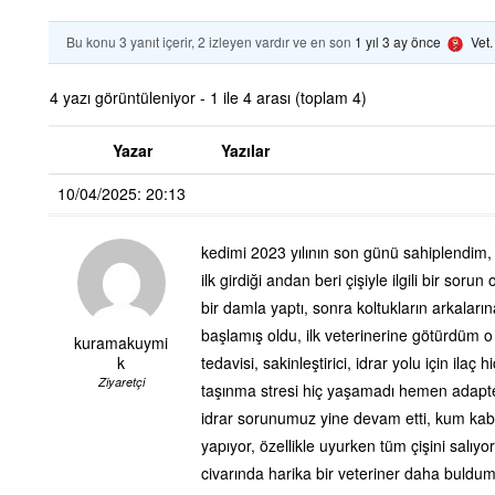
Bu konu 3 yanıt içerir, 2 izleyen vardır ve en son
1 yıl 3 ay önce
Vet
4 yazı görüntüleniyor - 1 ile 4 arası (toplam 4)
Yazar
Yazılar
10/04/2025: 20:13
kedimi 2023 yılının son günü sahiplendim, 
ilk girdiği andan beri çişiyle ilgili bir so
bir damla yaptı, sonra koltukların arkala
başlamış oldu, ilk veterinerine götürdüm o
kuramakuymi
k
tedavisi, sakinleştirici, idrar yolu için ilaç
Ziyaretçi
taşınma stresi hiç yaşamadı hemen adapte 
idrar sorunumuz yine devam etti, kum kabın
yapıyor, özellikle uyurken tüm çişini salıyo
civarında harika bir veteriner daha buldum