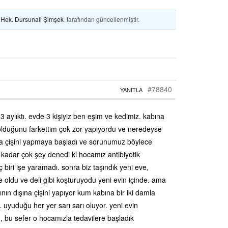
. Hek. Dursunali Şimşek
tarafından güncellenmiştir.
#78840
YANITLA
3 aylıktı. evde 3 kişiyiz ben eşim ve kedimiz. kabına
run olduğunu farkettim çok zor yapıyordu ve neredeyse
rına çişini yapmaya başladı ve sorunumuz böylece
 kadar çok şey denedi ki hocamız antibiyotik
 hiç biri işe yaramadı. sonra biz taşındık yeni eve,
oldu ve deli gibi koşturuyodu yeni evin içinde. ama
ın dışına çişini yapıyor kum kabına bir iki damla
r. uyuduğu her yer sarı sarı oluyor. yeni evin
, bu sefer o hocamızla tedavilere başladık