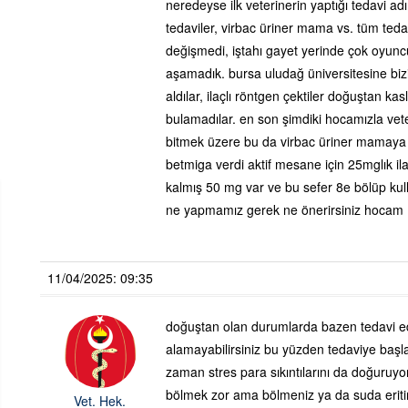
neredeyse ilk veterinerin yaptığı tedavi adı
tedaviler, virbac üriner mama vs. tüm teda
değişmedi, iştahı gayet yerinde çok oyunc
aşamadık. bursa uludağ üniversitesine bizi 
aldılar, ilaçlı röntgen çektiler doğuştan ka
bulamadılar. en son şimdiki hocamızla vete
bitmek üzere bu da virbac üriner mamaya
betmiga verdi aktif mesane için 25mglık i
kalmış 50 mg var ve bu sefer 8e bölüp ku
ne yapmamız gerek ne önerirsiniz hocam
11/04/2025: 09:35
doğuştan olan durumlarda bazen tedavi ed
alamayabilirsiniz bu yüzden tedaviye baş
zaman stres para sıkıntılarını da doğuruyor
bölmek zor ama bölmeniz ya da suda eritin 
Vet. Hek.