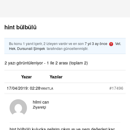
hint bülbülü
Bu konu 1 yanıt içerir, 2 izleyen vardır ve en son
7 yıl 3 ay önce
Vet.
Hek. Dursunali Şimşek
tarafından güncellenmiştir.
2 yazı görüntüleniyor - 1 ile 2 arası (toplam 2)
Yazar
Yazılar
17/04/2019: 02:28
#17496
YANITLA
hilmi can
Ziyaretçi
hint bülbülü kuluçka gelişim çıkım ısı ve nem değerleri kaç