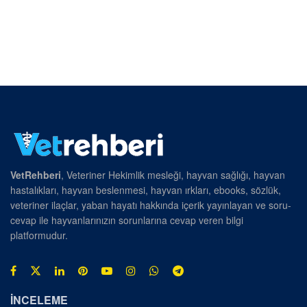
VetRehberi
, Veteriner Hekimlik mesleği, hayvan sağlığı, hayvan
hastalıkları, hayvan beslenmesi, hayvan ırkları, ebooks, sözlük,
veteriner ilaçlar, yaban hayatı hakkında içerik yayınlayan ve soru-
cevap ile hayvanlarınızın sorunlarına cevap veren bilgi
platformudur.
İNCELEME