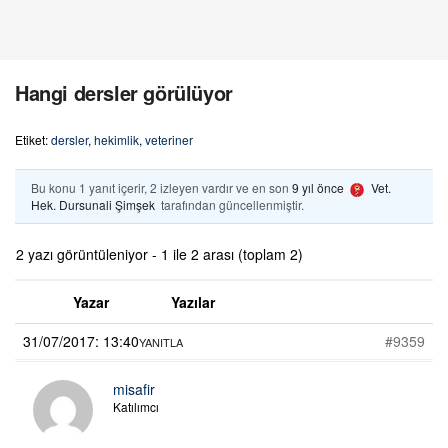
Hangi dersler görülüyor
Etiket:
dersler
,
hekimlik
,
veteriner
Bu konu 1 yanıt içerir, 2 izleyen vardır ve en son
9 yıl önce
Vet.
Hek. Dursunali Şimşek
tarafından güncellenmiştir.
2 yazı görüntüleniyor - 1 ile 2 arası (toplam 2)
Yazar
Yazılar
31/07/2017: 13:40
#9359
YANITLA
misafir
Katılımcı