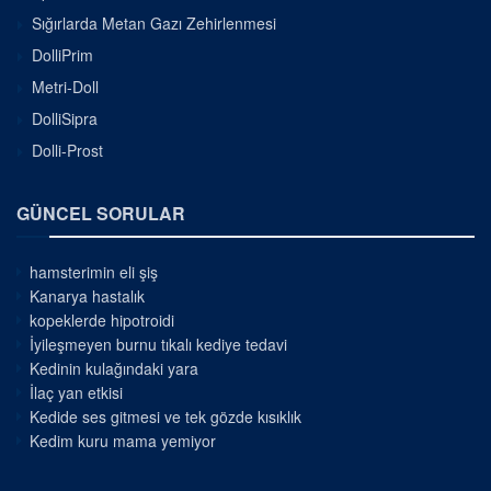
Sığırlarda Metan Gazı Zehirlenmesi
DolliPrim
Metri-Doll
DolliSipra
Dolli-Prost
GÜNCEL SORULAR
hamsterimin eli şiş
Kanarya hastalık
kopeklerde hipotroidi
İyileşmeyen burnu tıkalı kediye tedavi
Kedinin kulağındaki yara
İlaç yan etkisi
Kedide ses gitmesi ve tek gözde kısıklık
Kedim kuru mama yemiyor