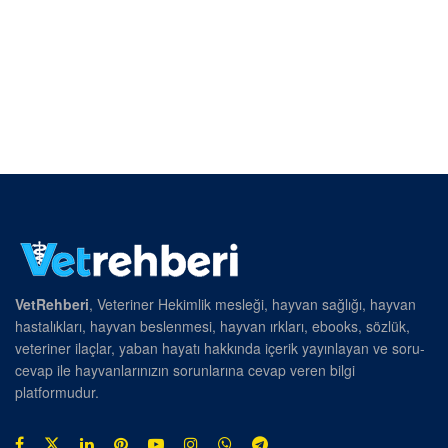
VetRehberi
, Veteriner Hekimlik mesleği, hayvan sağlığı, hayvan
hastalıkları, hayvan beslenmesi, hayvan ırkları, ebooks, sözlük,
veteriner ilaçlar, yaban hayatı hakkında içerik yayınlayan ve soru-
cevap ile hayvanlarınızın sorunlarına cevap veren bilgi
platformudur.