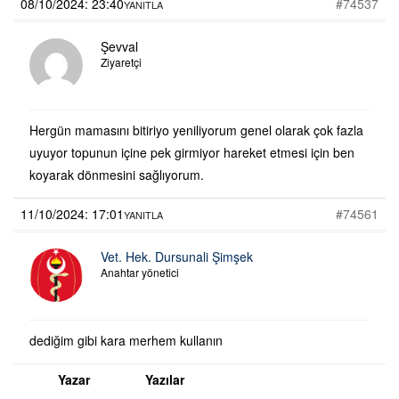
08/10/2024: 23:40
#74537
YANITLA
Şevval
Ziyaretçi
Hergün mamasını bitiriyo yeniliyorum genel olarak çok fazla
uyuyor topunun içine pek girmiyor hareket etmesi için ben
koyarak dönmesini sağlıyorum.
11/10/2024: 17:01
#74561
YANITLA
Vet. Hek. Dursunali Şimşek
Anahtar yönetici
dediğim gibi kara merhem kullanın
Yazar
Yazılar