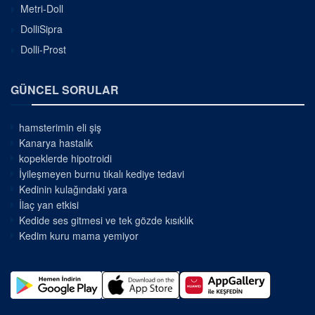
Metri-Doll
DolliSipra
Dolli-Prost
GÜNCEL SORULAR
hamsterimin eli şiş
Kanarya hastalık
kopeklerde hipotroidi
İyileşmeyen burnu tıkalı kediye tedavi
Kedinin kulağındaki yara
İlaç yan etkisi
Kedide ses gitmesi ve tek gözde kısıklık
Kedim kuru mama yemiyor