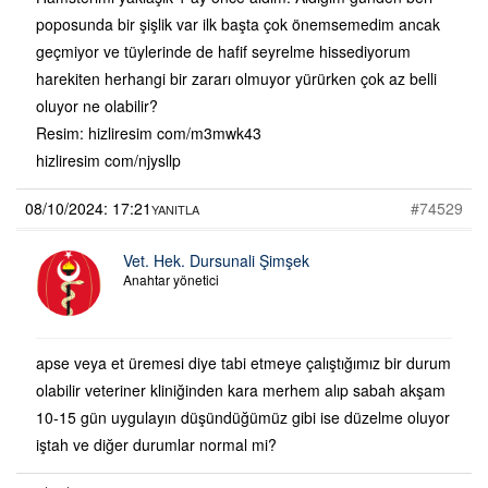
poposunda bir şişlik var ilk başta çok önemsemedim ancak
geçmiyor ve tüylerinde de hafif seyrelme hissediyorum
harekiten herhangi bir zararı olmuyor yürürken çok az belli
oluyor ne olabilir?
Resim: hizliresim com/m3mwk43
hizliresim com/njysllp
08/10/2024: 17:21
#74529
YANITLA
Vet. Hek. Dursunali Şimşek
Anahtar yönetici
apse veya et üremesi diye tabi etmeye çalıştığımız bir durum
olabilir veteriner kliniğinden kara merhem alıp sabah akşam
10-15 gün uygulayın düşündüğümüz gibi ise düzelme oluyor
iştah ve diğer durumlar normal mi?