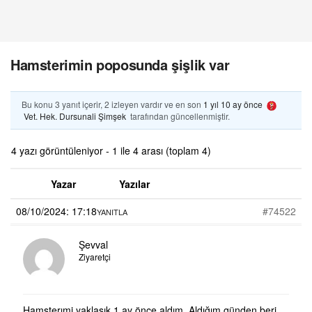
Hamsterimin poposunda şişlik var
Bu konu 3 yanıt içerir, 2 izleyen vardır ve en son
1 yıl 10 ay önce
Vet. Hek. Dursunali Şimşek
tarafından güncellenmiştir.
4 yazı görüntüleniyor - 1 ile 4 arası (toplam 4)
Yazar
Yazılar
08/10/2024: 17:18
#74522
YANITLA
Şevval
Ziyaretçi
Hamsterımi yaklaşık 1 ay önce aldım. Aldığım günden beri