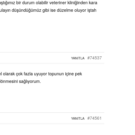
tığımız bir durum olabilir veteriner kliniğinden kara
ayın düşündüğümüz gibi ise düzelme oluyor iştah
#74537
YANITLA
l olarak çok fazla uyuyor topunun içine pek
dönmesini sağlıyorum.
#74561
YANITLA