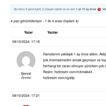
Bu konu 3 yanıt içerir, 2 izleyen vardır ve en son
1 yıl 10 ay önce
Ve
4 yazı görüntüleniyor - 1 ile 4 arası (toplam 4)
Yazar
Yazılar
08/10/2024: 17:18
Hamsterımi yaklaşık 1 ay önce aldım. Aldığ
çok önemsemedim ancak geçmiyor ve tüyle
herhangi bir zararı olmuyor yürürken çok az
Resim: hizliresim com/m3mwk43
Şevval
hizliresim com/njysllp
Ziyaretçi
08/10/2024: 17:21