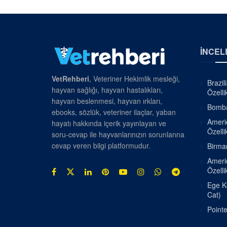
İNCEL
VetRehberi
, Veteriner Hekimlik mesleği,
Brazil
hayvan sağlığı, hayvan hastalıkları,
Özellik
hayvan beslenmesi, hayvan ırkları,
Bombay
ebooks, sözlük, veteriner ilaçlar, yaban
Americ
hayatı hakkında içerik yayınlayan ve
Özellik
soru-cevap ile hayvanlarınızın sorunlarına
cevap veren bilgi platformudur.
Birman
Americ
Özellik
Ege Ke
Cat)
Pointe