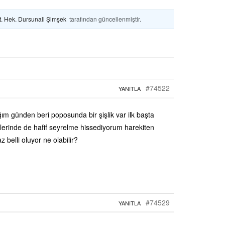
t. Hek. Dursunali Şimşek
tarafından güncellenmiştir.
#74522
YANITLA
ım günden beri poposunda bir şişlik var ilk başta
rinde de hafif seyrelme hissediyorum harekiten
 belli oluyor ne olabilir?
#74529
YANITLA