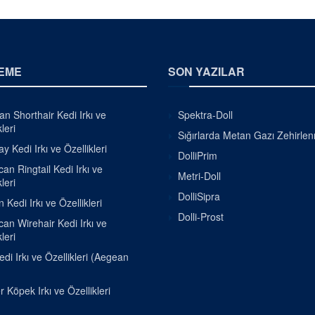
EME
SON YAZILAR
ian Shorthair Kedi Irkı ve
Spektra-Doll
leri
Sığırlarda Metan Gazı Zehirle
 Kedi Irkı ve Özellikleri
DolliPrim
an Ringtail Kedi Irkı ve
Metri-Doll
leri
DolliSipra
 Kedi Irkı ve Özellikleri
Dolli-Prost
an Wirehair Kedi Irkı ve
leri
di Irkı ve Özellikleri (Aegean
r Köpek Irkı ve Özellikleri