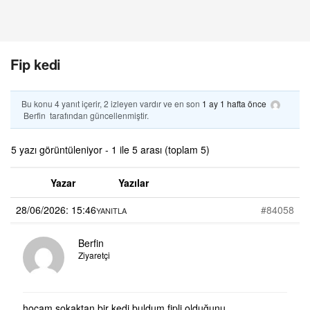
Fip kedi
Bu konu 4 yanıt içerir, 2 izleyen vardır ve en son
1 ay 1 hafta önce
Berfin
tarafından güncellenmiştir.
5 yazı görüntüleniyor - 1 ile 5 arası (toplam 5)
Yazar
Yazılar
28/06/2026: 15:46
#84058
YANITLA
Berfin
Ziyaretçi
hocam sokaktan bir kedi buldum fipli olduğunu