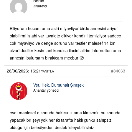
Berfin
Ziyaretçi
Biliyorum hocam ama asiri miyavliyor birde annesini ariyor
olabilirmi istahi var tuvalete cikiyor kendini temizliyor sadece
cok miyavliyo ve denge sorunu var testler malesef 14 bin
civari dediler kesin tani konulsa ilacini alirim internetten ama
annesini bulursam birakicam mecbur 🙁
28/06/2026: 16:21
#84063
YANITLA
Vet. Hek. Dursunali Şimşek
Anahtar yönetici
evet maalesef o konuda haklısınız ama kimsenin bu konuda
yapacak bir şeyi yok her iki tarafta haklı çünkü sahipsiz
olduğu için belediyeden destek isteyebilirsiniz