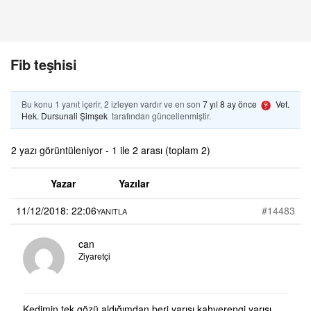
Fib teşhisi
Bu konu 1 yanıt içerir, 2 izleyen vardır ve en son
7 yıl 8 ay önce
Vet.
Hek. Dursunali Şimşek
tarafından güncellenmiştir.
2 yazı görüntüleniyor - 1 ile 2 arası (toplam 2)
Yazar
Yazılar
11/12/2018: 22:06
#14483
YANITLA
can
Ziyaretçi
Kedimin tek gözü aldığımdan beri yarısı kahverengi yarısı