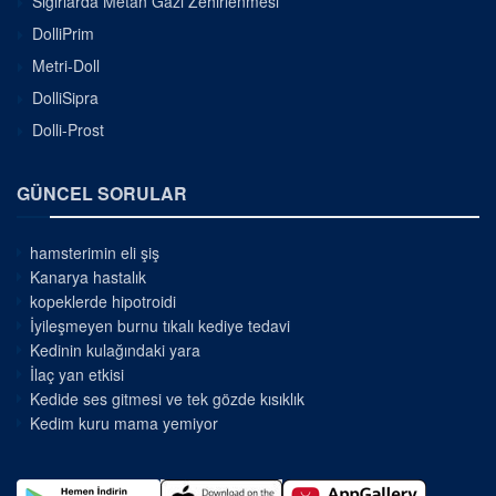
Sığırlarda Metan Gazı Zehirlenmesi
DolliPrim
Metri-Doll
DolliSipra
Dolli-Prost
GÜNCEL SORULAR
hamsterimin eli şiş
Kanarya hastalık
kopeklerde hipotroidi
İyileşmeyen burnu tıkalı kediye tedavi
Kedinin kulağındaki yara
İlaç yan etkisi
Kedide ses gitmesi ve tek gözde kısıklık
Kedim kuru mama yemiyor