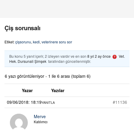
Çiş sorunsalı
Etiket:
çişsorunu
,
kedi
,
veterinere soru sor
Bu konu 5 yanıt içerir, 2 izleyen vardır ve en son
8 yıl 2 ay önce
Vet.
Hek. Dursunali Şimşek
tarafından güncellenmiştir.
6 yazı görüntüleniyor - 1 ile 6 arası (toplam 6)
Yazar
Yazılar
09/06/2018: 18:19
#11136
YANITLA
Merve
Katılımcı