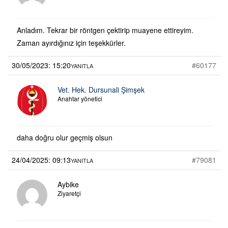
Anladım. Tekrar bir röntgen çektirip muayene ettireyim.
Zaman ayırdığınız için teşekkürler.
30/05/2023: 15:20
#60177
YANITLA
Vet. Hek. Dursunali Şimşek
Anahtar yönetici
daha doğru olur geçmiş olsun
24/04/2025: 09:13
#79081
YANITLA
Aybike
Ziyaretçi