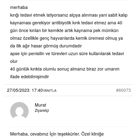
merhaba
kırığı tedavi etmek istiyorsanız alçıya alınması yani sabit kalıp
kaynaması gerekiyor antibiyotik kırık tedavi etmez ama 40
gün önce kırılan bir kemikte artık kaynama pek mümkün
olmaz özellikle genç hayvanlarda kemik üremesi olmuş ya
da ilik ağır hasar görmüş durumdadır
apse için penisilin ve türevleri uzun süre kullanılarak tedavi
olur
40 günlük kırıkta olumlu sonuç almanız biraz zor umarım
ifade edebilmişimdir
27/05/2023: 17:40
#60073
YANITLA
Murat
Ziyaretçi
Merhaba, cevabınız İçin teşekkürler. Özel kliniğe