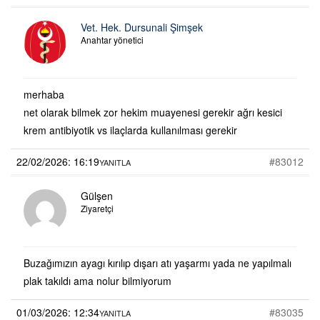
Vet. Hek. Dursunali Şimşek
Anahtar yönetici
merhaba
net olarak bilmek zor hekim muayenesi gerekir ağrı kesici
krem antibiyotik vs ilaçlarda kullanılması gerekir
22/02/2026: 16:19
#83012
YANITLA
Gülşen
Ziyaretçi
Buzağımızın ayagı kırılıp dışarı atı yaşarmı yada ne yapılmalı
plak takıldı ama nolur bilmiyorum
01/03/2026: 12:34
#83035
YANITLA