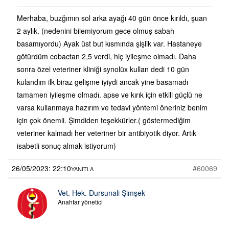
Merhaba, buzğımın sol arka ayağı 40 gün önce kırıldı, şuan
2 aylık. (nedenini bilemiyorum gece olmuş sabah
basamıyordu) Ayak üst but kısmında şişlik var. Hastaneye
götürdüm cobactan 2,5 verdi, hiç iyileşme olmadı. Daha
sonra özel veteriner kliniği synolüx kullan dedi 10 gün
kulandım ilk biraz gelişme iyiydi ancak yine basamadı
tamamen iyileşme olmadı. apse ve kırık için etkili güçlü ne
varsa kullanmaya hazırım ve tedavi yöntemi öneriniz benim
için çok önemli. Şimdiden teşekkürler.( göstermediğim
veteriner kalmadı her veteriner bir antibiyotik diyor. Artık
isabetli sonuç almak istiyorum)
26/05/2023: 22:10
#60069
YANITLA
Vet. Hek. Dursunali Şimşek
Anahtar yönetici