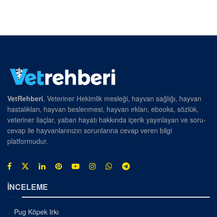
VetRehberi
, Veteriner Hekimlik mesleği, hayvan sağlığı, hayvan
hastalıkları, hayvan beslenmesi, hayvan ırkları, ebooks, sözlük,
veteriner ilaçlar, yaban hayatı hakkında içerik yayınlayan ve soru-
cevap ile hayvanlarınızın sorunlarına cevap veren bilgi
platformudur.
İNCELEME
Pug Köpek Irkı