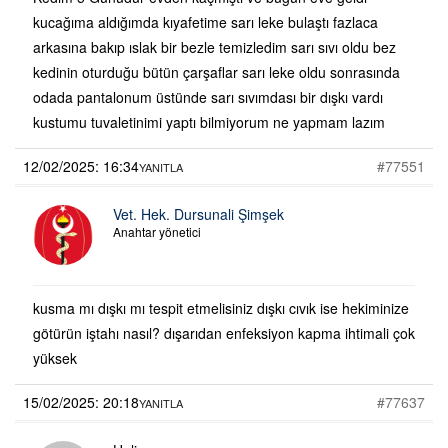
kucağıma aldığımda kıyafetime sarı leke bulaştı fazlaca
arkasına bakıp ıslak bir bezle temizledim sarı sıvı oldu bez
kedinin oturduğu bütün çarşaflar sarı leke oldu sonrasında
odada pantalonum üstünde sarı sıvımdası bir dışkı vardı
kustumu tuvaletinimi yaptı bilmiyorum ne yapmam lazım
12/02/2025: 16:34
#77551
YANITLA
Vet. Hek. Dursunali Şimşek
Anahtar yönetici
kusma mı dışkı mı tespit etmelisiniz dışkı cıvık ise hekiminize
götürün iştahı nasıl? dışarıdan enfeksiyon kapma ihtimali çok
yüksek
15/02/2025: 20:18
#77637
YANITLA