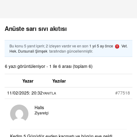
Anüste sarı sıvı akıtısı
Bu konu 5 yanıt içerir, 2 izleyen vardır ve en son
1 yıl 5 ay önce
Vet.
Hek. Dursunali Şimşek
tarafından güncellenmiştir.
6 yazı görüntüleniyor - 1 ile 6 arası (toplam 6)
Yazar
Yazılar
11/02/2025: 20:32
#77518
YANITLA
Halis
Ziyaretçi
Kedim 5 Günüdür evden kaçmıştı ve bügün eve geldi