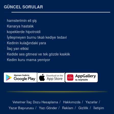
GÜNCEL SORULAR
hamsterimin eli şiş
Kanarya hastalık
kopeklerde hipotroidi
İyileşmeyen burnu tıkalı kediye tedavi
Kedinin kulağındaki yara
İlaç yan etkisi
Kedide ses gitmesi ve tek gözde kısıklık
Kedim kuru mama yemiyor
Veteriner İlaç Dozu Hesaplama
Hakkımızda
Yazarlar
Yazar Başvurusu
Yazı Gönder
Reklam
Gizlilik
İletişim